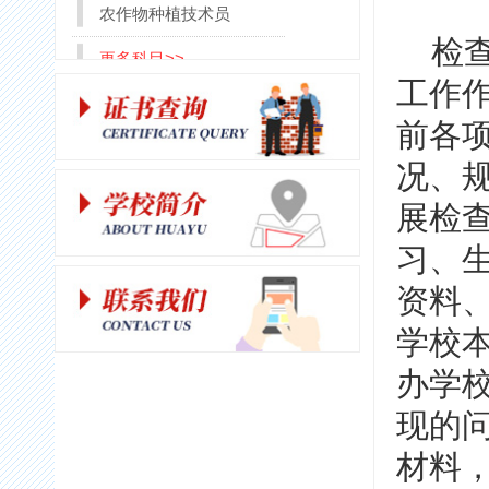
农作物种植技术员
检查
更多科目>>
工作
前各
况、
展检
习、
资料
学校
办学
现的
材料