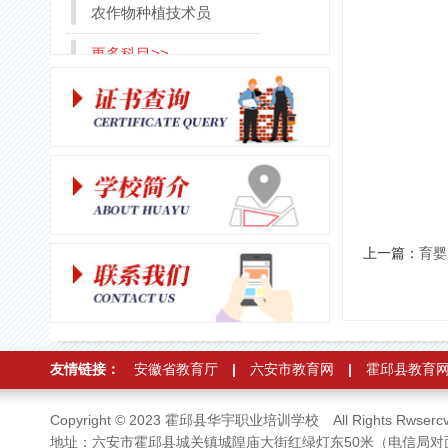
农作物种植技术员
更多科目>>
上一篇：
育婴
友情链接：
安徽省教育厅
|
六安市教育网
|
霍邱县教育
Copyright © 2023 霍邱县华宇职业培训学校 All Rights Rwsercv
地址：六安市霍邱县城关镇城隍庙大街红绿灯东50米（电信局对